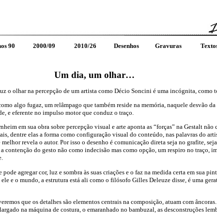
os 90
2000/09
2010/26
Desenhos
Gravuras
Texto
Um dia, um olhar…
z o olhar na percepção de um artista como Décio Soncini é uma incógnita, como t
como algo fugaz, um relâmpago que também reside na memória, naquele desvão da 
de, e eferente no impulso motor que conduz o traço.
heim em sua obra sobre percepção visual e arte aponta as “forças” na Gestalt não
ais, dentre elas a forma como configuração visual do conteúdo, nas palavras do art
 melhor revela o autor. Por isso o desenho é comunicação direta seja no grafite, sej
 a contenção do gesto não como indecisão mas como opção, um respiro no traço, i
e.
pode agregar cor, luz e sombra às suas criações e o faz na medida certa em sua pi
ele e o mundo, a estrutura está ali como o filósofo Gilles Deleuze disse, é uma ger
veremos que os detalhes são elementos centrais na composição, atuam com âncoras.
o largado na máquina de costura, o emaranhado no bambuzal, as desconstruções lemb