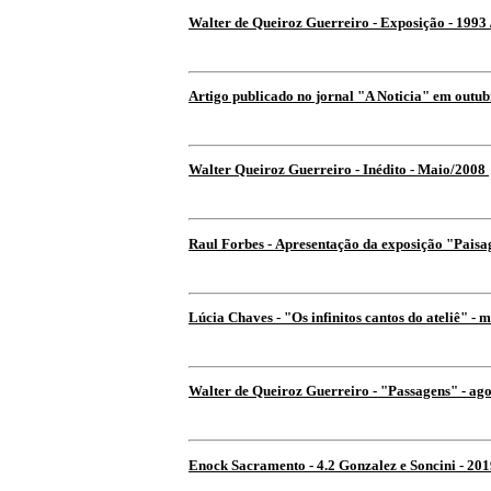
Walter de Queiroz Guerreiro - Exposição - 1993 
Artigo publicado no jornal "A Noticia" em outu
Walter Queiroz Guerreiro - Inédito - Maio/2008
Raul Forbes - Apresentação da exposição "Paisa
Lúcia Chaves - "Os infinitos cantos do ateliê" - 
Walter de Queiroz Guerreiro - "Passagens" - ag
Enock Sacramento - 4.2 Gonzalez e Soncini - 20