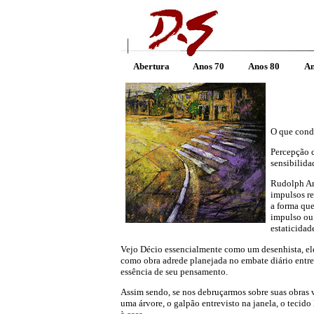
Abertura
Anos 70
Anos 80
An
O que condu
Percepção 
sensibilida
Rudolph Arn
impulsos re
a forma que
impulso ou
estaticidad
Vejo Décio essencialmente como um desenhista, ele 
como obra adrede planejada no embate diário entre 
essência de seu pensamento.
Assim sendo, se nos debruçarmos sobre suas obras 
uma árvore, o galpão entrevisto na janela, o tecid