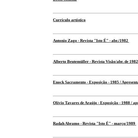
Currículo artístico
Antonio Zago - Revista "Isto É" - abr./1982
Alberto Beutemüller - Revista Visão/abr. de 1982
Enock Sacramento - Exposição - 1985 / Apresent
Olívio Tavares de Araújo - Exposição - 1988 / a
Radah Abramo - Revista "Isto É" - março/1989