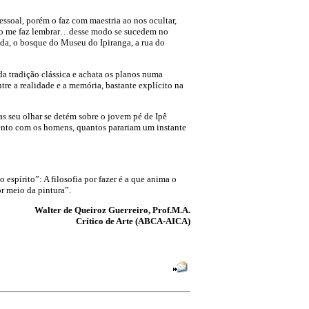
essoal, porém o faz com maestria ao nos ocultar,
 Isso me faz lembrar…desse modo se sucedem no
ada, o bosque do Museu do Ipiranga, a rua do
da tradição clássica e achata os planos numa
re a realidade e a memória, bastante explícito na
as seu olhar se detém sobre o jovem pé de Ipê
mento com os homens, quantos parariam um instante
espírito”: A filosofia por fazer é a que anima o
r meio da pintura”.
Walter de Queiroz Guerreiro, Prof.M.A.
Crítico de Arte (ABCA-AICA)