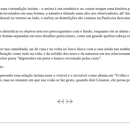
í uma contradição íntima – o artista é um romântico ao contar sempre uma história p
am recortados em suas formas, a narrativa falando mais alto aos observadores, ah!
mbuzal no terreno ao lado, o atelier, as demolições tão comuns na Pauliceia desvair
 identificar os objetos sem nos preocuparmos com o fundo, enquanto ele se afasta 
 formas separadas em seus detalhes particulares, como um grande quebra-cabeça ent
zer sua caminhada, sai de casa e na volta no lusco fusco com a casa ainda nas sombr
a duração como tudo na vida, e da solidão dos seres e da natureza em seu relaciona
lier pinta “Impressões em preto e branco revisitado pelas cores”.
to.
nder essa relação íntima entre o visível e o invisível como afirma em “O olho e o 
 mas no instante em que sua visão se faz gesto, quando dirá Cézanne, ele pensa po