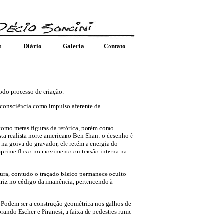
s
Diário
Galeria
Contato
odo processo de criação.
consciência como impulso aferente da
 como meras figuras da retórica, porém como
ista realista norte-americano Ben Shan: o desenho é
a na goiva do gravador, ele retém a energia do
mprime fluxo no movimento ou tensão interna na
ntura, contudo o traçado básico permanece oculto
atriz no código da imanência, pertencendo à
 Podem ser a construção geométrica nos galhos de
rando Escher e Piranesi, a faixa de pedestres rumo