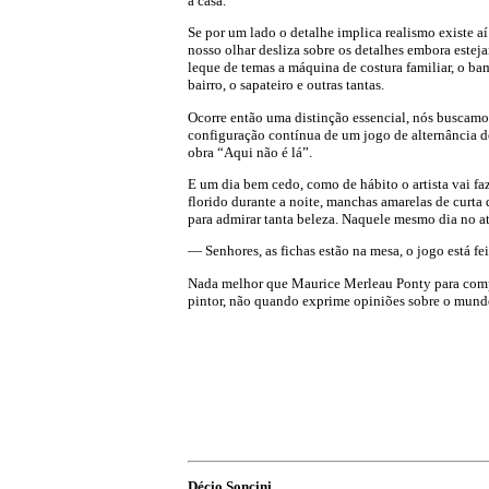
à casa.
Se por um lado o detalhe implica realismo existe a
nosso olhar desliza sobre os detalhes embora estej
leque de temas a máquina de costura familiar, o ba
bairro, o sapateiro e outras tantas.
Ocorre então uma distinção essencial, nós buscamos
configuração contínua de um jogo de alternância de
obra “Aqui não é lá”.
E um dia bem cedo, como de hábito o artista vai fa
florido durante a noite, manchas amarelas de curt
para admirar tanta beleza. Naquele mesmo dia no ate
— Senhores, as fichas estão na mesa, o jogo está fei
Nada melhor que Maurice Merleau Ponty para compree
pintor, não quando exprime opiniões sobre o mundo,
Décio Soncini