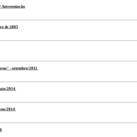
/ Apresentação
bro de 2003
gens" - setembro/2011
maio/2014
osto/2014
19